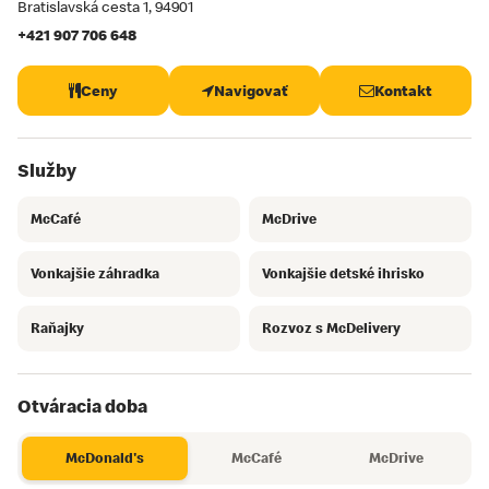
Bratislavská cesta 1
, 94901
+421 907 706 648
Ceny
Navigovať
Kontakt
Služby
McCafé
McDrive
Vonkajšie záhradka
Vonkajšie detské ihrisko
Raňajky
Rozvoz s McDelivery
Otváracia doba
McDonald's
McCafé
McDrive