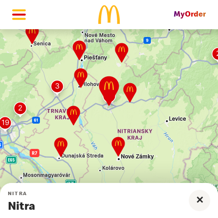
MyOrder
McDonald's Homepage
McDonald's, Nitra, Bratislavská
cesta 1
NITRA
✕
Nitra